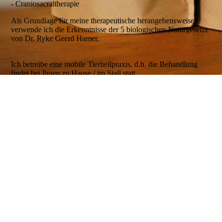
- Craniosacraltherapie
Als Grundlage für meine therapeutische herangehensweise,
verwende ich die Erkenntnisse der 5 biologischen Naturgesetze
von Dr. Ryke Geerd Hamer.
Ich betreibe eine mobile Tierheilpraxis, d.h. die Behandlung
findet bei Ihnen zu Hause / im Stall statt.
Die mobile Tierheilpraxis erspart Ihnen die Zeit in einem vollen
Wartezimmer und ermöglicht es mir eine ausführliche
Anamnese zu stellen. Ich kann mich ohne Zeitdruck um Sie
und Ihr Tier kümmern.
Zusammenfassend, eine sinnvolle Alternative für Tier- und
Tierbesitzer!
Natürlich bilden lebensbedrohliche Notfälle eine Ausnahme, die
in einer Tierarztpraxis besser aufgehoben sind.
Links:
www.go-far.de
www.paracelsus.de