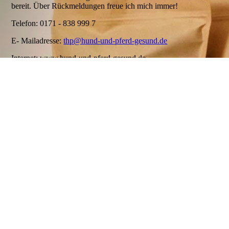
bereit. Über Rückmeldungen freue ich mich immer!
Telefon: 0171 - 838 999 7
E- Mailadresse:
thp@hund-und-pferd-gesund.de
Internet: www.hund-und-pferd-gesund.de
Inhaber: Sybill Matzdorf
Betriebsregister ID ( BR-ID): 149-S-4436-848
UA-45910119-1
Seminare / Workshops